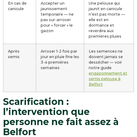
En cas de
Accepter un
Une pelouse qui
canicule
jaunissement
jaunit en canicule
temporaire — ne
n’est pas morte —
pas sur-arroser
elle est en
pour « forcer » le
dormance et
gazon
reverdira aux
premières pluies
Après
Arroser 1-2 fois par
Les semences ne
semis
jour en pluie fine les
doivent jamais se
3-4 premières
dessécher — voir
semaines
notre guide
engazonnement et
semis pelouse à
Belfort
Scarification :
l’intervention que
personne ne fait assez à
Belfort