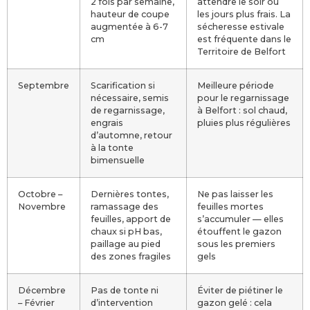
2 fois par semaine,
attendre le soir ou
hauteur de coupe
les jours plus frais. La
augmentée à 6-7
sécheresse estivale
cm
est fréquente dans le
Territoire de Belfort
Septembre
Scarification si
Meilleure période
nécessaire, semis
pour le regarnissage
de regarnissage,
à Belfort : sol chaud,
engrais
pluies plus régulières
d’automne, retour
à la tonte
bimensuelle
Octobre –
Dernières tontes,
Ne pas laisser les
Novembre
ramassage des
feuilles mortes
feuilles, apport de
s’accumuler — elles
chaux si pH bas,
étouffent le gazon
paillage au pied
sous les premiers
des zones fragiles
gels
Décembre
Pas de tonte ni
Éviter de piétiner le
– Février
d’intervention
gazon gelé : cela