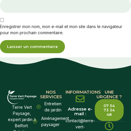
Enregistrer mon nom, mon e-mail et mon site dans le navigateur
pour mon prochain commentaire.
NOS
INFORMATIONS
UNE
SERVICES
URGENCE ?
Entretien
07 54
Terre Vert
Adresse e-
de jardin
73 34
mail :
Paysage,
48
Aménagement
expert jardin à
contact@terre-
paysager
Belfort.
vert-