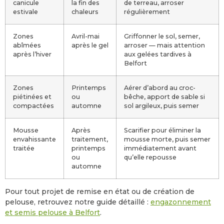
canicule
la fin des
de terreau, arroser
estivale
chaleurs
régulièrement
Zones
Avril-mai
Griffonner le sol, semer,
abîmées
après le gel
arroser — mais attention
après l’hiver
aux gelées tardives à
Belfort
Zones
Printemps
Aérer d’abord au croc-
piétinées et
ou
bêche, apport de sable si
compactées
automne
sol argileux, puis semer
Mousse
Après
Scarifier pour éliminer la
envahissante
traitement,
mousse morte, puis semer
traitée
printemps
immédiatement avant
ou
qu’elle repousse
automne
Pour tout projet de remise en état ou de création de
pelouse, retrouvez notre guide détaillé :
engazonnement
et semis pelouse à Belfort
.