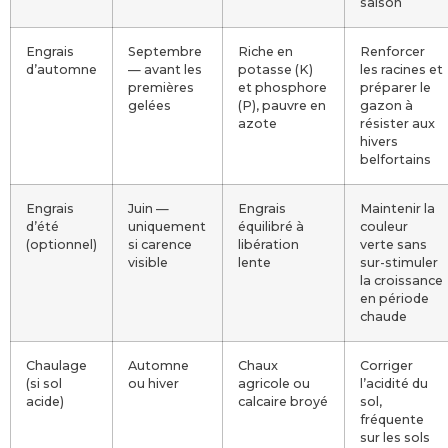
saison
Engrais
Septembre
Riche en
Renforcer
d’automne
— avant les
potasse (K)
les racines et
premières
et phosphore
préparer le
gelées
(P), pauvre en
gazon à
azote
résister aux
hivers
belfortains
Engrais
Juin —
Engrais
Maintenir la
d’été
uniquement
équilibré à
couleur
(optionnel)
si carence
libération
verte sans
visible
lente
sur-stimuler
la croissance
en période
chaude
Chaulage
Automne
Chaux
Corriger
(si sol
ou hiver
agricole ou
l’acidité du
acide)
calcaire broyé
sol,
fréquente
sur les sols