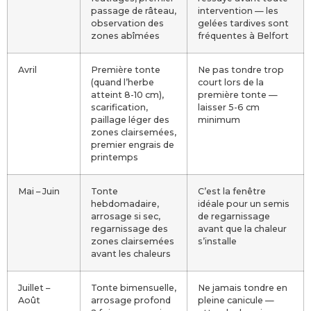
passage de râteau,
intervention — les
observation des
gelées tardives sont
zones abîmées
fréquentes à Belfort
Avril
Première tonte
Ne pas tondre trop
(quand l’herbe
court lors de la
atteint 8-10 cm),
première tonte —
scarification,
laisser 5-6 cm
paillage léger des
minimum
zones clairsemées,
premier engrais de
printemps
Mai – Juin
Tonte
C’est la fenêtre
hebdomadaire,
idéale pour un semis
arrosage si sec,
de regarnissage
regarnissage des
avant que la chaleur
zones clairsemées
s’installe
avant les chaleurs
Juillet –
Tonte bimensuelle,
Ne jamais tondre en
Août
arrosage profond
pleine canicule —