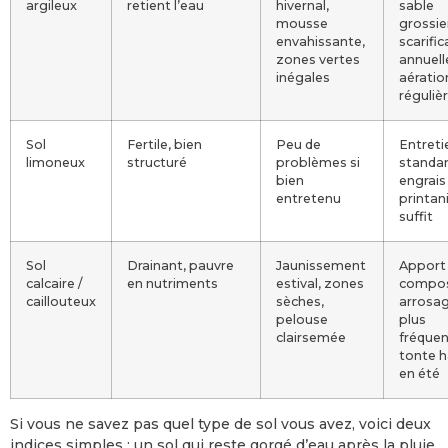
argileux
retient l’eau
hivernal,
sable
mousse
grossie
envahissante,
scarific
zones vertes
annuell
inégales
aératio
réguliè
Sol
Fertile, bien
Peu de
Entreti
limoneux
structuré
problèmes si
standa
bien
engrais
entretenu
printan
suffit
Sol
Drainant, pauvre
Jaunissement
Apport
calcaire /
en nutriments
estival, zones
compos
caillouteux
sèches,
arrosa
pelouse
plus
clairsemée
fréquen
tonte 
en été
Si vous ne savez pas quel type de sol vous avez, voici deux
indices simples : un sol qui reste gorgé d’eau après la pluie