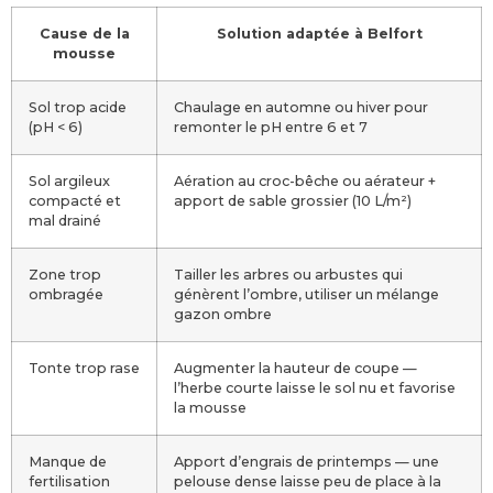
Cause de la
Solution adaptée à Belfort
mousse
Sol trop acide
Chaulage en automne ou hiver pour
(pH < 6)
remonter le pH entre 6 et 7
Sol argileux
Aération au croc-bêche ou aérateur +
compacté et
apport de sable grossier (10 L/m²)
mal drainé
Zone trop
Tailler les arbres ou arbustes qui
ombragée
génèrent l’ombre, utiliser un mélange
gazon ombre
Tonte trop rase
Augmenter la hauteur de coupe —
l’herbe courte laisse le sol nu et favorise
la mousse
Manque de
Apport d’engrais de printemps — une
fertilisation
pelouse dense laisse peu de place à la