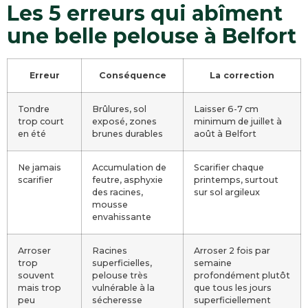
Les 5 erreurs qui abîment
une belle pelouse à Belfort
Erreur
Conséquence
La correction
Tondre
Brûlures, sol
Laisser 6-7 cm
trop court
exposé, zones
minimum de juillet à
en été
brunes durables
août à Belfort
Ne jamais
Accumulation de
Scarifier chaque
scarifier
feutre, asphyxie
printemps, surtout
des racines,
sur sol argileux
mousse
envahissante
Arroser
Racines
Arroser 2 fois par
trop
superficielles,
semaine
souvent
pelouse très
profondément plutôt
mais trop
vulnérable à la
que tous les jours
peu
sécheresse
superficiellement