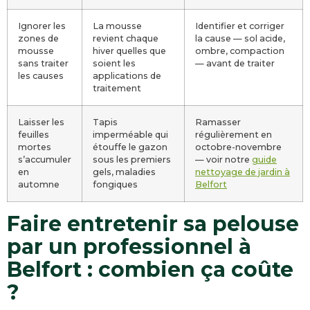
Ignorer les
La mousse
Identifier et corriger
zones de
revient chaque
la cause — sol acide,
mousse
hiver quelles que
ombre, compaction
sans traiter
soient les
— avant de traiter
les causes
applications de
traitement
Laisser les
Tapis
Ramasser
feuilles
imperméable qui
régulièrement en
mortes
étouffe le gazon
octobre-novembre
s’accumuler
sous les premiers
— voir notre
guide
en
gels, maladies
nettoyage de jardin à
automne
fongiques
Belfort
Faire entretenir sa pelouse
par un professionnel à
Belfort : combien ça coûte
?