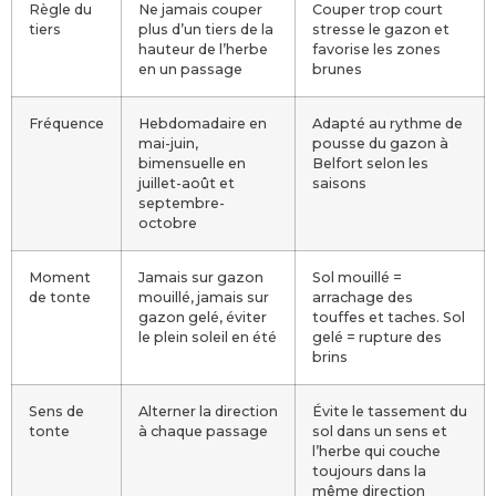
Règle du
Ne jamais couper
Couper trop court
tiers
plus d’un tiers de la
stresse le gazon et
hauteur de l’herbe
favorise les zones
en un passage
brunes
Fréquence
Hebdomadaire en
Adapté au rythme de
mai-juin,
pousse du gazon à
bimensuelle en
Belfort selon les
juillet-août et
saisons
septembre-
octobre
Moment
Jamais sur gazon
Sol mouillé =
de tonte
mouillé, jamais sur
arrachage des
gazon gelé, éviter
touffes et taches. Sol
le plein soleil en été
gelé = rupture des
brins
Sens de
Alterner la direction
Évite le tassement du
tonte
à chaque passage
sol dans un sens et
l’herbe qui couche
toujours dans la
même direction