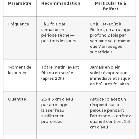
Paramètre
Recommandation
Particularité à
Belfort
Fréquence
1 à 2 fois par
En juillet-août à
semaine en
Belfort, un arrosage
période sèche —
profond 2 fois par
pas tous les jours
semaine vaut mieux
que 7 arrosages
superficiels
Moment de
Tôt le matin (avant
Jamais en plein
la journée
9h) ou en soirée
soleil : évaporation
(après 20h)
immédiate et risque
de brûlures foliaires
Quantité
2,5 à 3 cm d’eau
Astuce : placez un
par arrosage —
récipient sur la
laisser l’eau
pelouse pendant
s’infiltrer en
l’arrosage — arrêtez
profondeur
quand il contient 2,5
cm d’eau