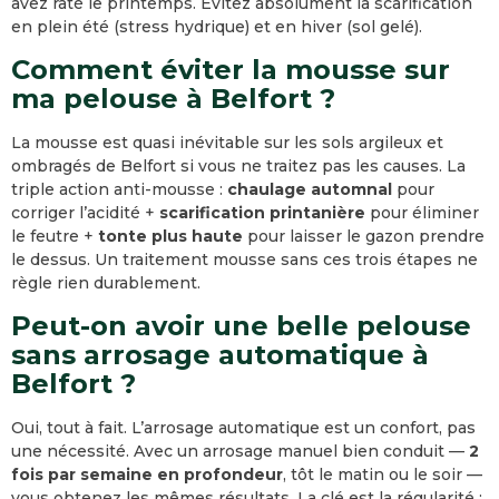
avez raté le printemps. Évitez absolument la scarification
en plein été (stress hydrique) et en hiver (sol gelé).
Comment éviter la mousse sur
ma pelouse à Belfort ?
La mousse est quasi inévitable sur les sols argileux et
ombragés de Belfort si vous ne traitez pas les causes. La
triple action anti-mousse :
chaulage automnal
pour
corriger l’acidité +
scarification printanière
pour éliminer
le feutre +
tonte plus haute
pour laisser le gazon prendre
le dessus. Un traitement mousse sans ces trois étapes ne
règle rien durablement.
Peut-on avoir une belle pelouse
sans arrosage automatique à
Belfort ?
Oui, tout à fait. L’arrosage automatique est un confort, pas
une nécessité. Avec un arrosage manuel bien conduit —
2
fois par semaine en profondeur
, tôt le matin ou le soir —
vous obtenez les mêmes résultats. La clé est la régularité :